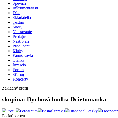
Speváci
Inštrumentalisti
DJ-i
Skladatelia
Textári
Školy
Nahrávanie
Predajne
Nástrojári
Producenti
Kluby
Fanúšikovia
Články
Inzercia
Fórum
Sťahuj
Koncerty
Základný profil
skupina: Dychová hudba Drietomanka
Profil
Fotoalbum
Poslať správu
Hudobné ukážky
Hodnoten
Poslať správu