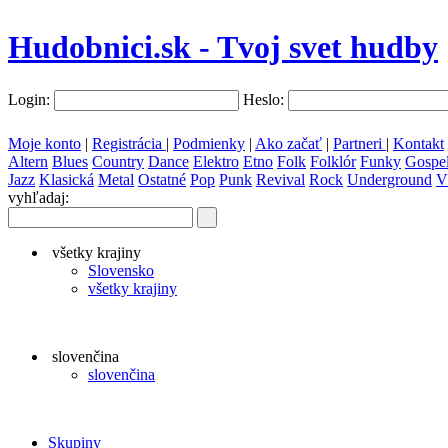
Hudobnici.sk - Tvoj svet hudby
Login:
Heslo:
Moje konto
|
Registrácia
|
Podmienky
|
Ako začať
|
Partneri
|
Kontakt
Altern
Blues
Country
Dance
Elektro
Etno
Folk
Folklór
Funky
Gospe
Jazz
Klasická
Metal
Ostatné
Pop
Punk
Revival
Rock
Underground
V
vyhľadaj:
všetky krajiny
Slovensko
všetky krajiny
slovenčina
slovenčina
Skupiny