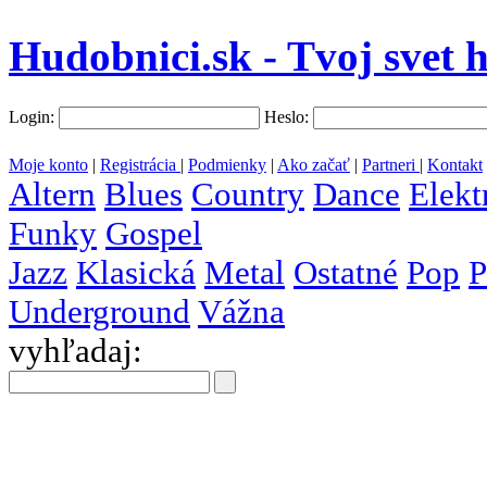
Hudobnici.sk - Tvoj svet 
Login:
Heslo:
Moje konto
|
Registrácia
|
Podmienky
|
Ako začať
|
Partneri
|
Kontakt
Altern
Blues
Country
Dance
Elekt
Funky
Gospel
Jazz
Klasická
Metal
Ostatné
Pop
P
Underground
Vážna
vyhľadaj:
všetky
krajiny