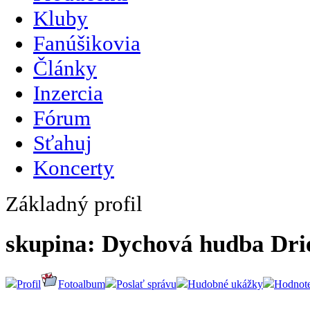
Kluby
Fanúšikovia
Články
Inzercia
Fórum
Sťahuj
Koncerty
Základný profil
skupina: Dychová hudba Dr
Profil
Fotoalbum
Poslať správu
Hudobné ukážky
Hodnote