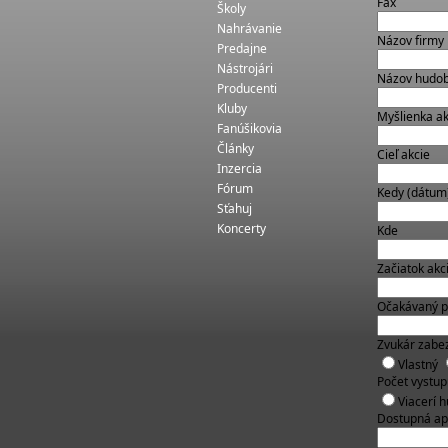
Fax
Školy
Nahrávanie
Názov firmy
Predajne
Nástrojári
Názov hudob
Producenti
Kluby
Myšlienka ak
Fanúšikovia
Články
Cieľ akcie
Inzercia
Fórum
Kedy (dátum
Sťahuj
Koncerty
Kde
Začiatok akc
Očakávaný p
Zvukár zabe
Vlastný
Počet vystup
Viacerí 
Dostupná ap