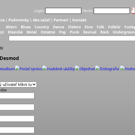
Login:
Heslo:
cia
|
Podmienky
|
Ako začať
|
Partneri
|
Kontakt
Altern
Blues
Country
Dance
Elektro
Etno
Folk
Folklór
Funk
azz
Klasická
Metal
Ostatné
Pop
Punk
Revival
Rock
Undergroun
il
: Desmod
otoalbum
Poslať správu
Hudobné ukážky
Objednať
Diskografia
Hodno
soba