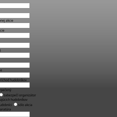
nej akcie
cie
)
ie
ríchod hudobníkov
zpečený
zabezpečí organizátor
ujúcich hudobníkov
hudobníci
sólo akcia
aratúra