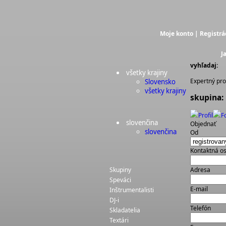
Moje konto
|
Registrá
J
vyhľadaj:
všetky krajiny
Expertný prof
Slovensko
všetky krajiny
skupina
Profil
F
slovenčina
Objednať
slovenčina
Od
Kontaktná o
Skupiny
Adresa
Speváci
E-mail
Inštrumentalisti
DJ-i
Telefón
Skladatelia
Textári