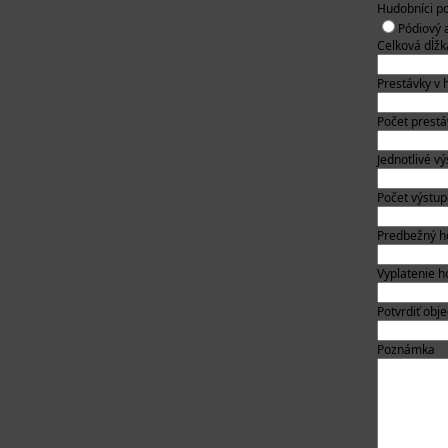
Hudobníci po
Pódiový 
Celková dĺžk
Prestávky v 
Počet prest
Jednotlivé v
Počet výstu
Predbežný h
Vyplatenie 
Potvrdiť obj
Poznámka