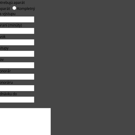
trebujú aparát
aparát
Kompletný
a výstupu
hraní (minúty)
ávok
ýstupy
pov
onorár
honoráru
ednávku do