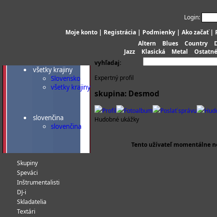
Login:
Moje konto
|
Registrácia
|
Podmienky
|
Ako začať
|
Altern
Blues
Country
Jazz
Klasická
Metal
Ostatn
vyhľadaj:
všetky krajiny
Expertný profil
Slovensko
všetky krajiny
skupina: Desmod
Profil
Fotoalbum
Poslať správu
Hud
slovenčina
Hudobné ukážky
slovenčina
Tento užívateľ momentálne n
Skupiny
Speváci
Inštrumentalisti
DJ-i
Skladatelia
Textári