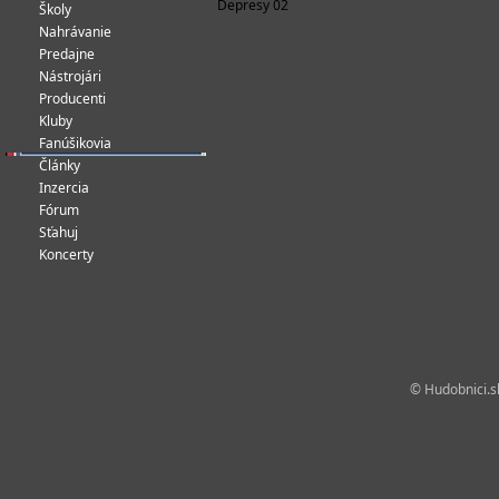
Depresy 02
Školy
Nahrávanie
Predajne
Nástrojári
Producenti
Kluby
Fanúšikovia
Články
Inzercia
Fórum
Sťahuj
Koncerty
© Hudobnici.sk