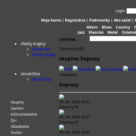
Login:
Moje konto
|
Registrácia
|
Podmienky
|
Ako začať
|
Altern
Blues
Country
Jazz
Klasická
Metal
Ostatn
vyhľadaj:
všetky krajiny
Expertný profil
Slovensko
všetky krajiny
skupina: Depresy
Profil
Fotoalbum
Poslať správu
Hud
slovenčina
Fotoalbum
slovenčina
Depresy
09. 04. 2008 20:01
Skupiny
Depresy 06
Speváci
Inštrumentalisti
09. 04. 2008 20:01
DJ-i
Depresy 01
Skladatelia
09. 04. 2008 20:01
Textári