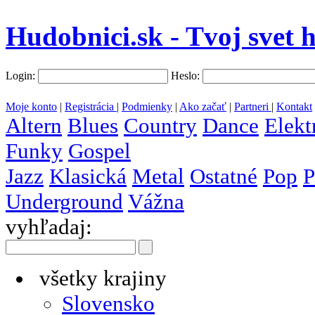
Hudobnici.sk - Tvoj svet 
Login:
Heslo:
Moje konto
|
Registrácia
|
Podmienky
|
Ako začať
|
Partneri
|
Kontakt
Altern
Blues
Country
Dance
Elekt
Funky
Gospel
Jazz
Klasická
Metal
Ostatné
Pop
P
Underground
Vážna
vyhľadaj:
všetky krajiny
Slovensko