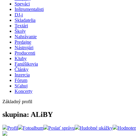
Speváci
Inštrumentalisti
DJ-i
Skladatelia
Textári
Školy
Nahrávanie
Predajne
Nástrojári
Producenti
Kluby
Fanúšikovia
Články
Inzercia
Fórum
Sťahuj
Koncerty
Základný profil
skupina: ALiBY
Profil
Fotoalbum
Poslať správu
Hudobné ukážky
Hodnoten