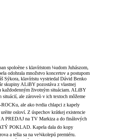
uban spoloène s klavíristom ¼udom Juhászom,
la odohrala množstvo koncertov a postupom
š Sýkora, klavíristu vystriedal Dávid Benko
oár skupiny ALiBY pozostáva z vlastnej
a ku každodenným životným situáciam. ALiBY
 situácií, ale zároveò v ich textoch môžeme
P-ROCKu, ale ako tvrdia chlapci z kapely
 urèite osloví. Z úspechov krátkej existencie
NA PREDAJ na TV Markiza a do finálových
LATÝ POKLAD. Kapela dala do kopy
rova a tešia sa na ve¾kolepú premiéru.