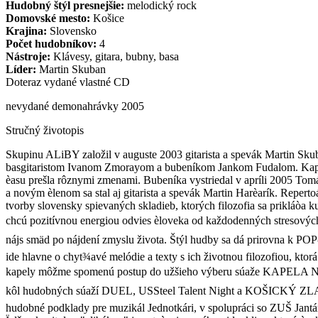
Hudobný štýl presnejšie:
melodický rock
Domovské mesto:
Košice
Krajina:
Slovensko
Počet hudobníkov:
4
Nástroje:
Klávesy, gitara, bubny, basa
Líder:
Martin Skuban
Doteraz vydané vlastné CD
nevydané demonahrávky 2005
Stručný životopis
Skupinu ALiBY založil v auguste 2003 gitarista a spevák Martin Sk
basgitaristom Ivanom Zmorayom a bubeníkom Jankom Fudalom. Kape
èasu prešla rôznymi zmenami. Bubeníka vystriedal v apríli 2005 Tomá
a novým èlenom sa stal aj gitarista a spevák Martin Harèarík. Repert
tvorby slovensky spievaných skladieb, ktorých filozofia sa prikláò
chcú pozitívnou energiou odvies èloveka od každodenných stresových
nájs smäd po nájdení zmyslu života. Štýl hudby sa dá prirovna k PO
ide hlavne o chyt¾avé melódie a texty s ich životnou filozofiou, ktorá
kapely môžme spomenú postup do užšieho výberu súaže KAPELA 
kôl hudobných súaží DUEL, USSteel Talent Night a KOŠICKÝ Z
hudobné podklady pre muzikál Jednotkári, v spolupráci so ZUŠ Jantá