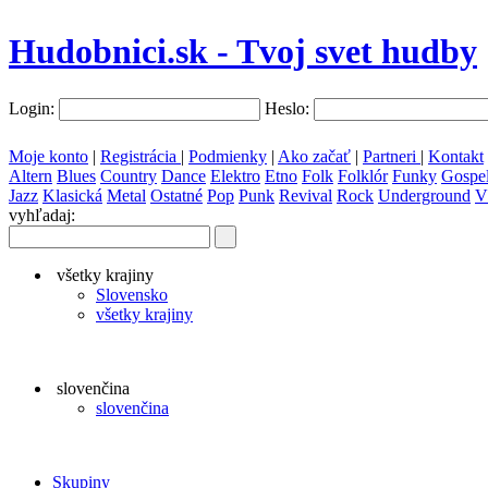
Hudobnici.sk - Tvoj svet hudby
Login:
Heslo:
Moje konto
|
Registrácia
|
Podmienky
|
Ako začať
|
Partneri
|
Kontakt
Altern
Blues
Country
Dance
Elektro
Etno
Folk
Folklór
Funky
Gospe
Jazz
Klasická
Metal
Ostatné
Pop
Punk
Revival
Rock
Underground
V
vyhľadaj:
všetky krajiny
Slovensko
všetky krajiny
slovenčina
slovenčina
Skupiny