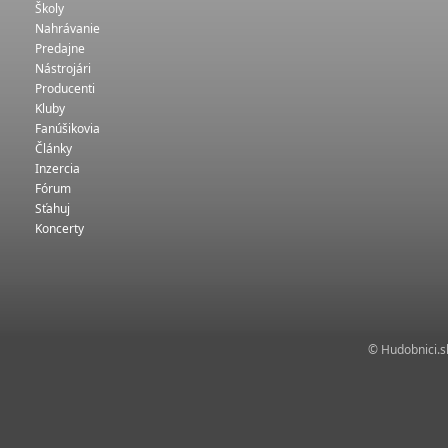
Školy
Nahrávanie
Predajne
Nástrojári
Producenti
Kluby
Fanúšikovia
Články
Inzercia
Fórum
Sťahuj
Koncerty
© Hudobnici.sk