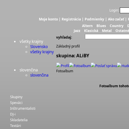
Login:
Moje konto
|
Registrácia
|
Podmienky
|
Ako začať
|
Altern
Blues
Country
Jazz
Klasická
Metal
Ostatn
vyhľadaj:
všetky krajiny
Základný profil
Slovensko
všetky krajiny
skupina: ALiBY
Profil
Fotoalbum
Poslať správu
Hud
slovenčina
Fotoalbum
slovenčina
Fotoalbum tohoto 
Skupiny
Speváci
Inštrumentalisti
DJ-i
Skladatelia
Textári