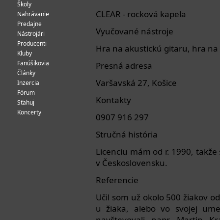
Školy
CLEAR - rocková kapela
Nahrávanie
Predajne
Vyučované nástroje
Nástrojári
Producenti
Hra na akustickú gitaru, hra na
Kluby
Fanúšikovia
Presná adresa
Články
Varšavská 27, Košice
Inzercia
Fórum
Kontakty
Sťahuj
Koncerty
0907 916 297
Stručná história
Licenciu mám od r. 1990, takž
v Československu.
Referencie
Učil som už okolo 500 žiakov o
u žiaka, alebo vo svojej ume
navštevovali napr. Martin K