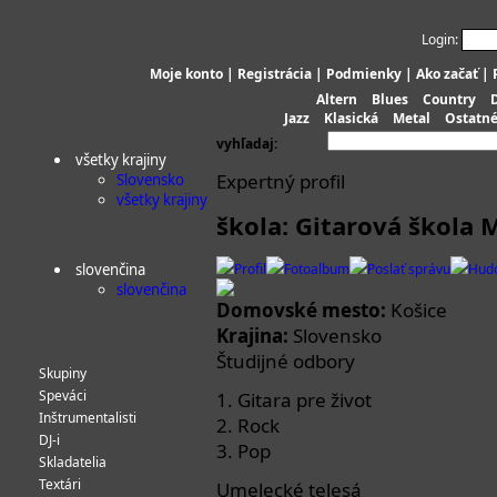
Login:
Moje konto
|
Registrácia
|
Podmienky
|
Ako začať
|
Altern
Blues
Country
Jazz
Klasická
Metal
Ostatn
vyhľadaj:
všetky krajiny
Expertný profil
Slovensko
všetky krajiny
škola: Gitarová škola
slovenčina
Profil
Fotoalbum
Poslať správu
Hud
slovenčina
Domovské mesto:
Košice
Krajina:
Slovensko
Študijné odbory
Skupiny
Speváci
1. Gitara pre život
Inštrumentalisti
2. Rock
DJ-i
3. Pop
Skladatelia
Textári
Umelecké telesá