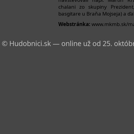
chalani zo skupiny Preziden
basgitare u Braňa Mojseja) a ďal
Webstránka:
www.mkmb.sk/ma
© Hudobnici.sk — online už od 25. októbr