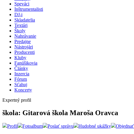
Speváci
Inštrumentalisti
DJ-i
Skladatelia
Textári
Školy
Nahrávanie
Predajne
Nástrojári
Producenti
Kluby
Fanúšikovia
Články
Inzercia
Fórum
Sťahuj
Koncerty
Expertný profil
škola: Gitarová škola Maroša Oravca
Profil
Fotoalbum
Poslať správu
Hudobné ukážky
Objednať