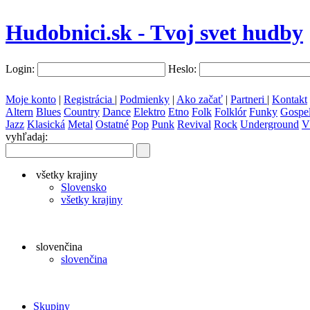
Hudobnici.sk - Tvoj svet hudby
Login:
Heslo:
Moje konto
|
Registrácia
|
Podmienky
|
Ako začať
|
Partneri
|
Kontakt
Altern
Blues
Country
Dance
Elektro
Etno
Folk
Folklór
Funky
Gospe
Jazz
Klasická
Metal
Ostatné
Pop
Punk
Revival
Rock
Underground
V
vyhľadaj:
všetky krajiny
Slovensko
všetky krajiny
slovenčina
slovenčina
Skupiny