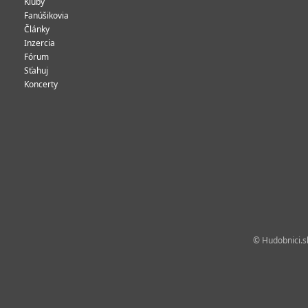
Kluby
Fanúšikovia
Články
Inzercia
Fórum
Sťahuj
Koncerty
© Hudobnici.sk