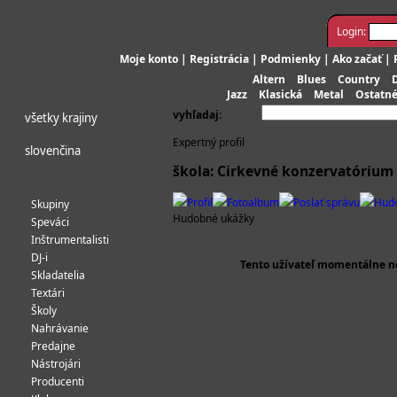
Login:
Moje konto
|
Registrácia
|
Podmienky
|
Ako začať
|
Altern
Blues
Country
Jazz
Klasická
Metal
Ostatn
vyhľadaj:
všetky krajiny
Expertný profil
slovenčina
škola: Cirkevné konzervatórium 
Profil
Fotoalbum
Poslať správu
Hud
Skupiny
Hudobné ukážky
Speváci
Inštrumentalisti
DJ-i
Tento užívateľ momentálne n
Skladatelia
Textári
Školy
Nahrávanie
Predajne
Nástrojári
Producenti