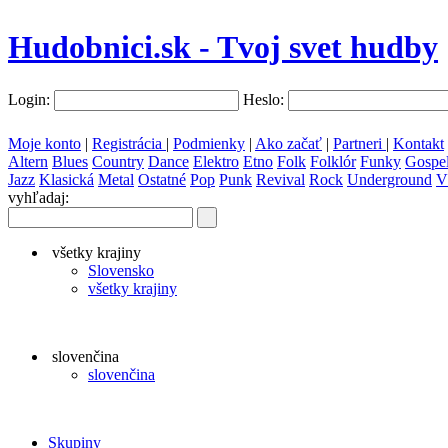
Hudobnici.sk - Tvoj svet hudby
Login:
Heslo:
Moje konto
|
Registrácia
|
Podmienky
|
Ako začať
|
Partneri
|
Kontakt
Altern
Blues
Country
Dance
Elektro
Etno
Folk
Folklór
Funky
Gospe
Jazz
Klasická
Metal
Ostatné
Pop
Punk
Revival
Rock
Underground
V
vyhľadaj:
všetky krajiny
Slovensko
všetky krajiny
slovenčina
slovenčina
Skupiny