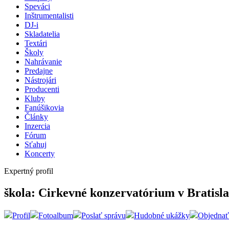
Speváci
Inštrumentalisti
DJ-i
Skladatelia
Textári
Školy
Nahrávanie
Predajne
Nástrojári
Producenti
Kluby
Fanúšikovia
Články
Inzercia
Fórum
Sťahuj
Koncerty
Expertný profil
škola: Cirkevné konzervatórium v Bratisl
Profil
Fotoalbum
Poslať správu
Hudobné ukážky
Objednať