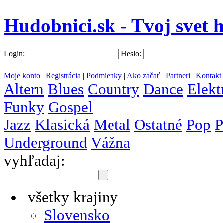
Hudobnici.sk - Tvoj svet 
Login:
Heslo:
Moje konto
|
Registrácia
|
Podmienky
|
Ako začať
|
Partneri
|
Kontakt
Altern
Blues
Country
Dance
Elekt
Funky
Gospel
Jazz
Klasická
Metal
Ostatné
Pop
P
Underground
Vážna
vyhľadaj:
všetky krajiny
Slovensko