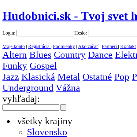
Hudobnici.sk - Tvoj svet 
Login:
Heslo:
Moje konto
|
Registrácia
|
Podmienky
|
Ako začať
|
Partneri
|
Kontakt
Altern
Blues
Country
Dance
Elekt
Funky
Gospel
Jazz
Klasická
Metal
Ostatné
Pop
P
Underground
Vážna
vyhľadaj:
všetky krajiny
Slovensko