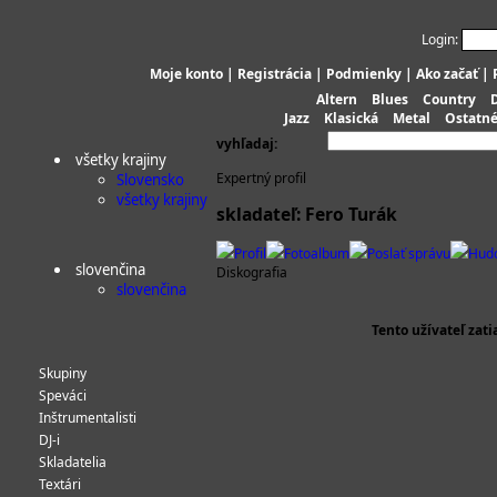
Login:
Moje konto
|
Registrácia
|
Podmienky
|
Ako začať
|
Altern
Blues
Country
Jazz
Klasická
Metal
Ostatn
vyhľadaj:
všetky krajiny
Expertný profil
Slovensko
všetky krajiny
skladateľ: Fero Turák
Profil
Fotoalbum
Poslať správu
Hud
slovenčina
Diskografia
slovenčina
Tento užívateľ zat
Skupiny
Speváci
Inštrumentalisti
DJ-i
Skladatelia
Textári