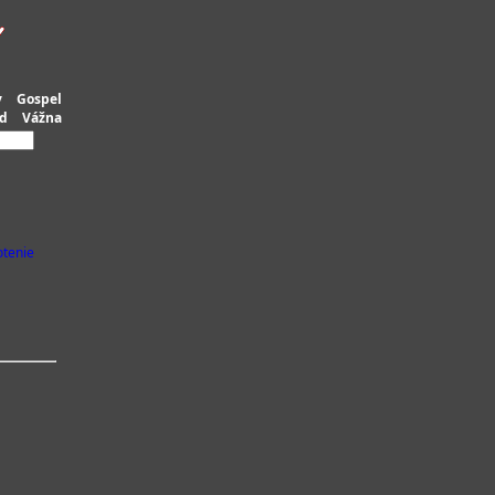
y
Gospel
d
Vážna
tenie