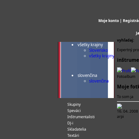
Moje konto
|
Registrá
J
vyhľadaj:
všetky krajiny
Expertný prof
Slovensko
všetky krajiny
inštrume
Profil
F
slovenčina
Fotoalbum
slovenčina
Moje fot
To som ja
Skupiny
Speváci
16. 04. 2008
arpi
Inštrumentalisti
DJ-i
Skladatelia
Textári