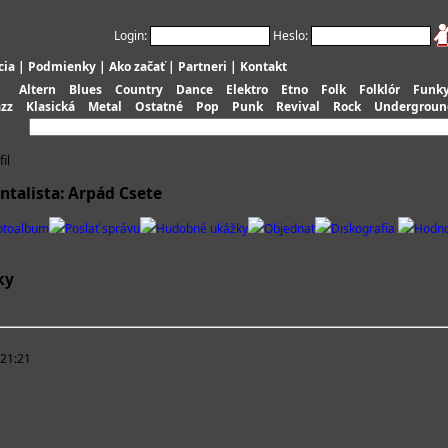
Login:
Heslo:
cia
|
Podmienky
|
Ako začať
|
Partneri
|
Kontakt
Altern
Blues
Country
Dance
Elektro
Etno
Folk
Folklór
Funk
azz
Klasická
Metal
Ostatné
Pop
Punk
Revival
Rock
Undergroun
il
ntalista: Arpád Csete
otoalbum
Poslať správu
Hudobné ukážky
Objednať
Diskografia
Hodno
ky
 21:21