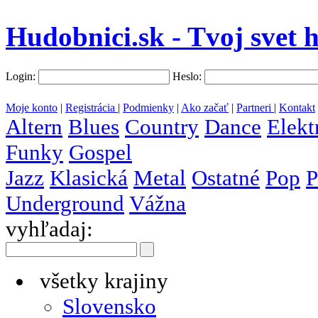
Hudobnici.sk - Tvoj svet 
Login:
Heslo:
Moje konto
|
Registrácia
|
Podmienky
|
Ako začať
|
Partneri
|
Kontakt
Altern
Blues
Country
Dance
Elekt
Funky
Gospel
Jazz
Klasická
Metal
Ostatné
Pop
P
Underground
Vážna
vyhľadaj:
všetky krajiny
Slovensko