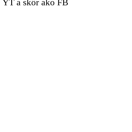
YT a skôr ako FB