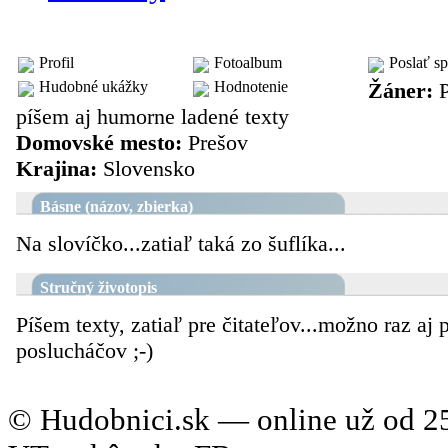
textár: Marka Polo
Profil
Fotoalbum
Poslať s
Hudobné ukážky
Hodnotenie
Žáner:
P
píšem aj humorne ladené texty
Domovské mesto:
Prešov
Krajina:
Slovensko
Básne (názov, zbierka)
Na slovíčko...zatiaľ taká zo šuflíka...
Stručný životopis
Píšem texty, zatiaľ pre čitateľov...možno raz aj 
poslucháčov ;-)
© Hudobnici.sk — online už od 25