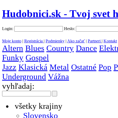
Hudobnici.sk - Tvoj svet 
Login:
Heslo:
Moje konto
|
Registrácia
|
Podmienky
|
Ako začať
|
Partneri
|
Kontakt
Altern
Blues
Country
Dance
Elekt
Funky
Gospel
Jazz
Klasická
Metal
Ostatné
Pop
P
Underground
Vážna
vyhľadaj:
všetky krajiny
Slovensko