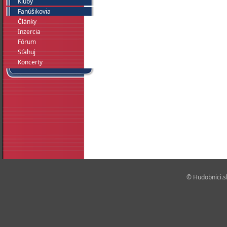
Kluby
Fanúšikovia
Články
Inzercia
Fórum
Sťahuj
Koncerty
© Hudobnici.sk