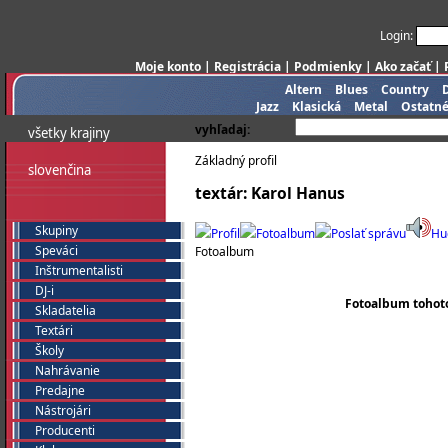
Login:
Moje konto
|
Registrácia
|
Podmienky
|
Ako začať
|
Altern
Blues
Country
Jazz
Klasická
Metal
Ostatn
vyhľadaj:
všetky krajiny
Základný profil
slovenčina
textár: Karol Hanus
Skupiny
Profil
Fotoalbum
Poslať správu
Hu
Speváci
Fotoalbum
Inštrumentalisti
DJ-i
Fotoalbum tohoto 
Skladatelia
Textári
Školy
Nahrávanie
Predajne
Nástrojári
Producenti