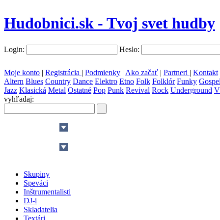
Hudobnici.sk - Tvoj svet hudby
Login:
Heslo:
Moje konto
|
Registrácia
|
Podmienky
|
Ako začať
|
Partneri
|
Kontakt
Altern
Blues
Country
Dance
Elektro
Etno
Folk
Folklór
Funky
Gospe
Jazz
Klasická
Metal
Ostatné
Pop
Punk
Revival
Rock
Underground
V
vyhľadaj:
všetky krajiny
slovenčina
Skupiny
Speváci
Inštrumentalisti
DJ-i
Skladatelia
Textári