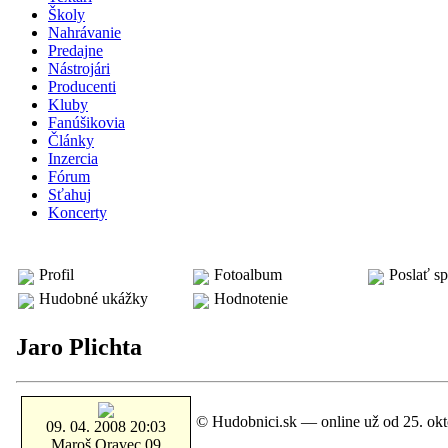
Školy
Nahrávanie
Predajne
Nástrojári
Producenti
Kluby
Fanúšikovia
Články
Inzercia
Fórum
Sťahuj
Koncerty
textár: Jaro Plichta
Profil
Fotoalbum
Poslať s
Hudobné ukážky
Hodnotenie
Fotoalbum
Jaro Plichta
© Hudobnici.sk — online už od 25. okt
09. 04. 2008 20:03
Maroš Oravec 09