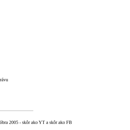
Základný profil
právu
óbra 2005 - skôr ako YT a skôr ako FB