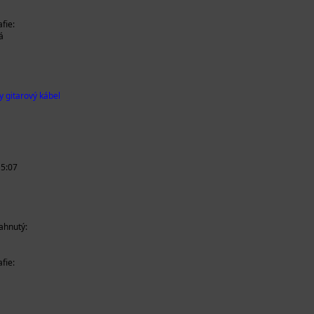
fie:
á
y gitarový kábel
15:07
iahnutý:
fie: