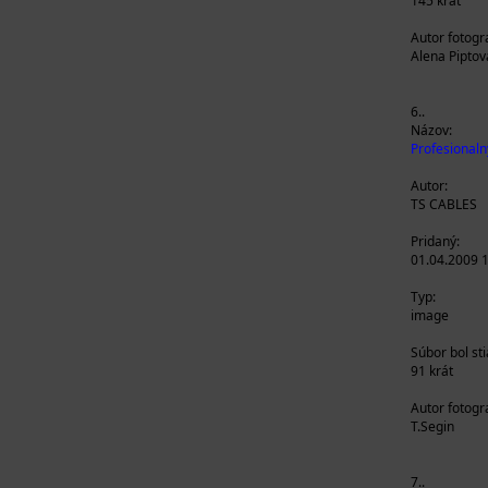
145 krát
Autor fotogra
Alena Piptov
6..
Názov:
Profesionaln
Autor:
TS CABLES
Pridaný:
01.04.2009 
Typ:
image
Súbor bol st
91 krát
Autor fotogra
T.Segin
7..