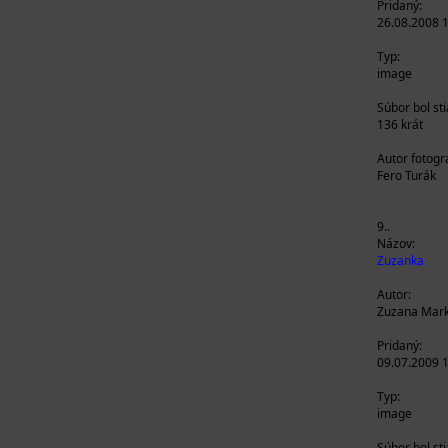
Pridaný:
26.08.2008 
Typ:
image
Súbor bol st
136 krát
Autor fotogra
Fero Turák
9..
Názov:
Zuzanka
Autor:
Zuzana Mark
Pridaný:
09.07.2009 
Typ:
image
Súbor bol st