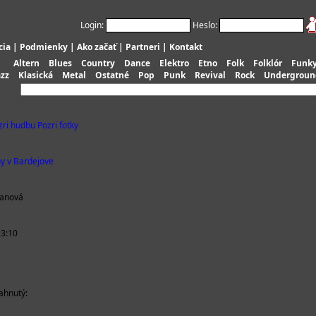
Login:
Heslo:
cia
|
Podmienky
|
Ako začať
|
Partneri
|
Kontakt
Altern
Blues
Country
Dance
Elektro
Etno
Folk
Folklór
Funk
azz
Klasická
Metal
Ostatné
Pop
Punk
Revival
Rock
Undergroun
zri hudbu
Pozri fotky
y v Bardejove
ganová
23:10
iahnutý: