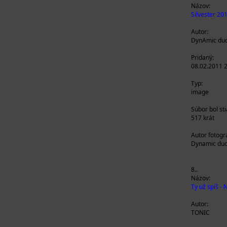
Názov:
Silvester 20
Autor:
DynAmic du
Pridaný:
08.02.2011 
Typ:
image
Súbor bol st
517 krát
Autor fotogra
Dynamic du
8..
Názov:
Ty už spíš -
Autor:
TONIC