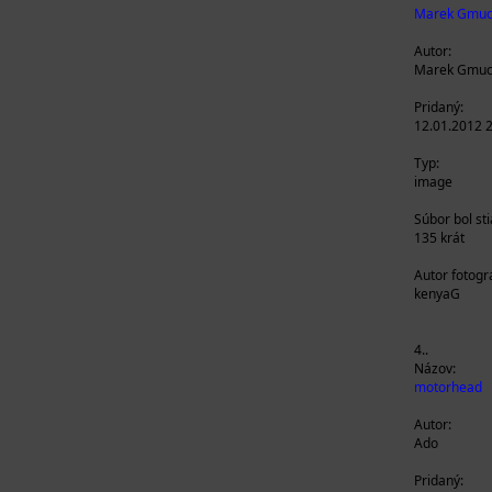
Marek Gmu
Autor:
Marek Gmu
Pridaný:
12.01.2012 
Typ:
image
Súbor bol st
135 krát
Autor fotogra
kenyaG
4..
Názov:
motorhead
Autor:
Ado
Pridaný: