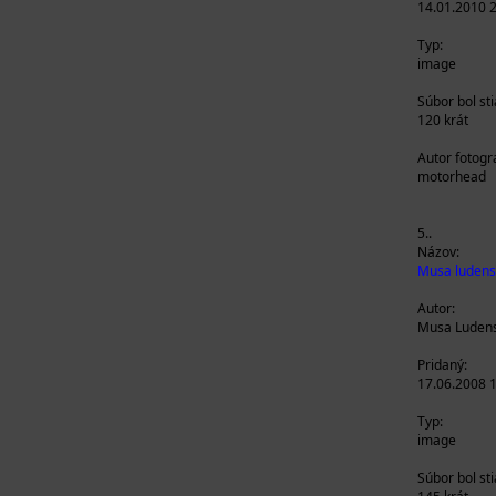
14.01.2010 
Typ:
image
Súbor bol st
120 krát
Autor fotogra
motorhead
5..
Názov:
Musa ludens 
Autor:
Musa Luden
Pridaný:
17.06.2008 
Typ:
image
Súbor bol st