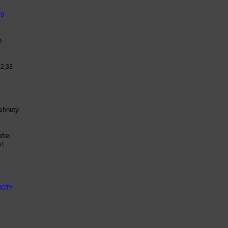
10
o
22:33
iahnutý:
fie:
o1
 NOTY