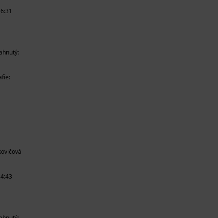
16:31
iahnutý:
fie:
ovičová
14:43
iahnutý: