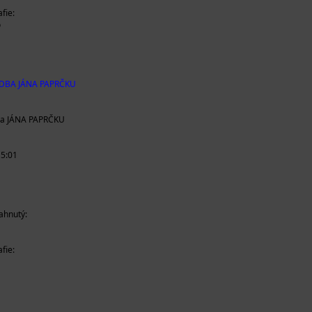
fie:
o
DBA JÁNA PAPRČKU
ba JÁNA PAPRČKU
15:01
iahnutý:
fie: