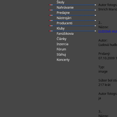
Školy
Autor fotogra
Nahrávanie
Imrich Mari
Predajne
Nástrojári
2..
Producenti
Názov:
Kluby
ĽUDOVÁ HU
Fanúšikovia
Články
Autor:
Inzercia
Ľudová hud
Fórum
Pridaný:
Sťahuj
07.10.2009 
Koncerty
Typ:
image
Súbor bol st
217 krát
Autor fotogra
ja
3..
Názov: