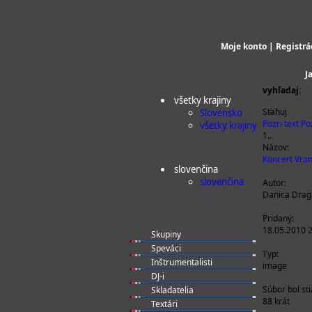
Moje konto
|
Registrá
J
vyhľadaj:
všetky krajiny
Sťahuj
Slovensko
Pozri text
Po
všetky krajiny
1..
Názov:
Koncert Vran
slovenčina
slovenčina
Autor:
Danica Dra
Pridaný:
18.05.2010 
Skupiny
Speváci
Typ:
Inštrumentalisti
image
DJ-i
Súbor bol st
Skladatelia
88 krát
Textári