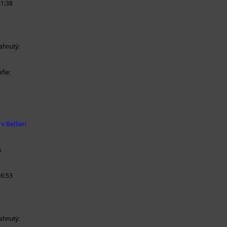
21:38
iahnutý:
fie:
v Betliari
s
16:53
iahnutý: