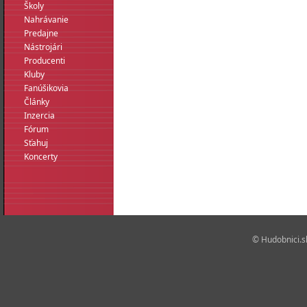
Školy
Nahrávanie
Predajne
Nástrojári
Producenti
Kluby
Fanúšikovia
Články
Inzercia
Fórum
Sťahuj
Koncerty
© Hudobnici.sk