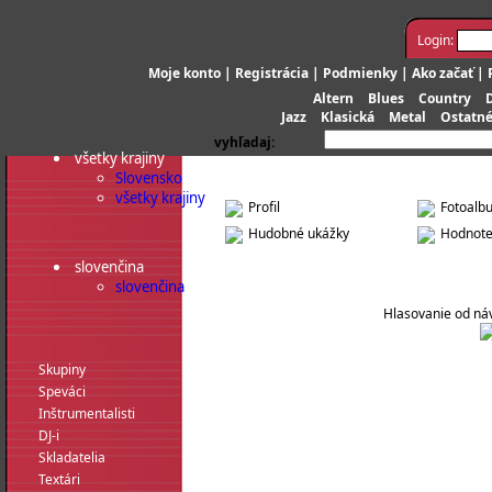
Login:
Moje konto
|
Registrácia
|
Podmienky
|
Ako začať
|
Altern
Blues
Country
Jazz
Klasická
Metal
Ostatn
vyhľadaj:
všetky krajiny
Slovensko
spevák / speváčka: Tomáš Rosina
všetky krajiny
Profil
Fotoalb
Hudobné ukážky
Hodnote
slovenčina
slovenčina
Hlasovanie od náv
Skupiny
Speváci
Inštrumentalisti
DJ-i
Skladatelia
Textári