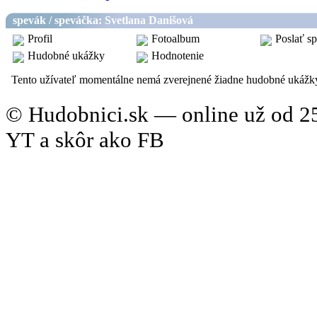
spevák / speváčka: Svetlana Danišová
Profil
Fotoalbum
Poslať s
Hudobné ukážky
Hodnotenie
Hudobné u
Tento užívateľ momentálne nemá zverejnené žiadne hudobné ukážk
© Hudobnici.sk — online už od 25
YT a skôr ako FB