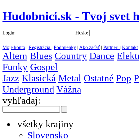
Hudobnici.sk - Tvoj svet 
Login:
Heslo:
Moje konto
|
Registrácia
|
Podmienky
|
Ako začať
|
Partneri
|
Kontakt
Altern
Blues
Country
Dance
Elekt
Funky
Gospel
Jazz
Klasická
Metal
Ostatné
Pop
P
Underground
Vážna
vyhľadaj:
všetky krajiny
Slovensko