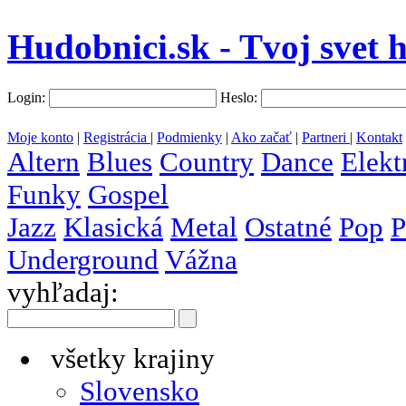
Hudobnici.sk - Tvoj svet 
Login:
Heslo:
Moje konto
|
Registrácia
|
Podmienky
|
Ako začať
|
Partneri
|
Kontakt
Altern
Blues
Country
Dance
Elekt
Funky
Gospel
Jazz
Klasická
Metal
Ostatné
Pop
P
Underground
Vážna
vyhľadaj:
všetky krajiny
Slovensko