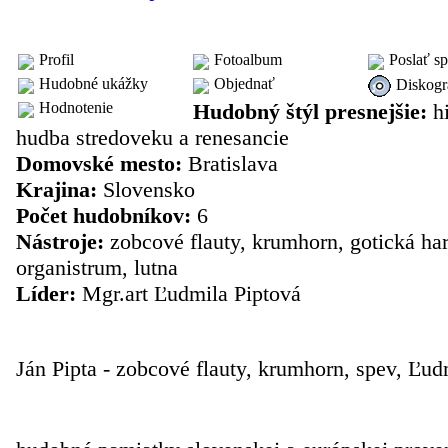
skupina: Musa Ludens
Profil
Fotoalbum
Poslať s
Hudobné ukážky
Objednať
Diskogr
Hodnotenie
Hudobný štýl presnejšie:
hi
hudba stredoveku a renesancie
Domovské mesto:
Bratislava
Krajina:
Slovensko
Počet hudobníkov:
6
Nástroje:
zobcové flauty, krumhorn, gotická har
organistrum, lutna
Líder:
Mgr.art Ľudmila Piptová
Členovia skupiny
Ján Pipta - zobcové flauty, krumhorn, spev, Ľud
Repertoár