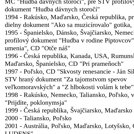
MC "Hudba dávnych storočí", pre STV profilový
dokument "Hudba dávnych storočí"
1994 - Rakúsko, Maďarsko, Česká republika, p
dielny dokument "Ako sa muzicírovalo" gotika, 
1995 - Španielsko, Dánsko, Švajčiarsko, Neme
profilový dokument "Hudba v rodine Piptovcov
umenia", CD "Otče náš"
1996 - Česká republika, Kanada, USA, Rumuns
Maďarsko, Španielsko, CD "Pri prameňoch"
1997 - Poľsko, CD "Skvosty renesancie - Ján Si
STV hraný dokument "Za tajomstvom spevov
veľkomoravských" a "Z hlbokosti volám k tebe"
1998 - Rakúsko, Nemecko, Taliansko, Poľsko, v
"Prijdite, poklonymsja"
1999 - Česká republika, Švajčiarsko, Maďarsko
2000 - Taliansko, Poľsko
2001 - Austrália, Poľsko, Maďarsko, Lotyšsk
LUDENS"