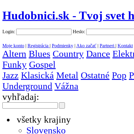
Hudobnici.sk - Tvoj svet 
Login:
Heslo:
Moje konto
|
Registrácia
|
Podmienky
|
Ako začať
|
Partneri
|
Kontakt
Altern
Blues
Country
Dance
Elekt
Funky
Gospel
Jazz
Klasická
Metal
Ostatné
Pop
P
Underground
Vážna
vyhľadaj:
všetky krajiny
Slovensko