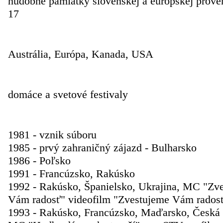
hudobné pamiatky slovenskej a európskej proven
17
Doterajšia koncertná činnosť
Austrália, Európa, Kanada, USA
Ocenenia na súťažiach
domáce a svetové festivaly
Stručný životopis
1981 - vznik súboru
1985 - prvý zahraničný zájazd - Bulharsko
1986 - Poľsko
1991 - Francúzsko, Rakúsko
1992 - Rakúsko, Španielsko, Ukrajina, MC "Zv
Vám radosť" videofilm "Zvestujeme Vám rados
1993 - Rakúsko, Francúzsko, Maďarsko, Česká 