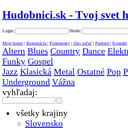
Hudobnici.sk - Tvoj svet 
Login:
Heslo:
Moje konto
|
Registrácia
|
Podmienky
|
Ako začať
|
Partneri
|
Kontakt
Altern
Blues
Country
Dance
Elekt
Funky
Gospel
Jazz
Klasická
Metal
Ostatné
Pop
P
Underground
Vážna
vyhľadaj:
všetky krajiny
Slovensko