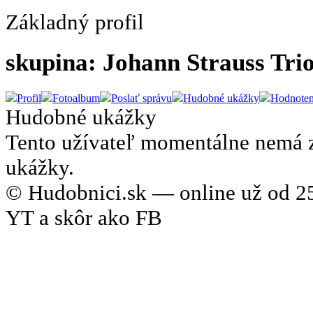
Základný profil
skupina: Johann Strauss Tri
Profil
Fotoalbum
Poslať správu
Hudobné ukážky
Hodnoten
Hudobné ukážky
Tento užívateľ momentálne nemá 
ukážky.
© Hudobnici.sk — online už od 25
YT a skôr ako FB