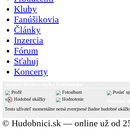
Kluby
Fanúšikovia
Články
Inzercia
Fórum
Sťahuj
Koncerty
skupina: Dychová hudba Drietomanka
Profil
Fotoalbum
Poslať s
Hodnotenie
Hudobné ukážky
Hudobné u
Tento užívateľ momentálne nemá zverejnené žiadne hudobné ukážk
© Hudobnici.sk — online už od 25