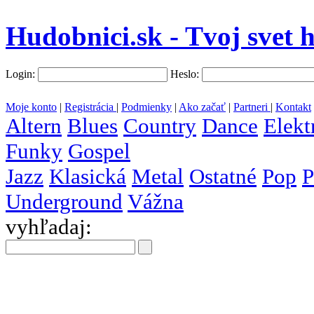
Hudobnici.sk - Tvoj svet 
Login:
Heslo:
Moje konto
|
Registrácia
|
Podmienky
|
Ako začať
|
Partneri
|
Kontakt
Altern
Blues
Country
Dance
Elekt
Funky
Gospel
Jazz
Klasická
Metal
Ostatné
Pop
P
Underground
Vážna
vyhľadaj:
všetky
krajiny