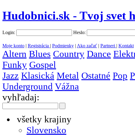
Hudobnici.sk - Tvoj svet 
Login:
Heslo:
Moje konto
|
Registrácia
|
Podmienky
|
Ako začať
|
Partneri
|
Kontakt
Altern
Blues
Country
Dance
Elekt
Funky
Gospel
Jazz
Klasická
Metal
Ostatné
Pop
P
Underground
Vážna
vyhľadaj:
všetky krajiny
Slovensko