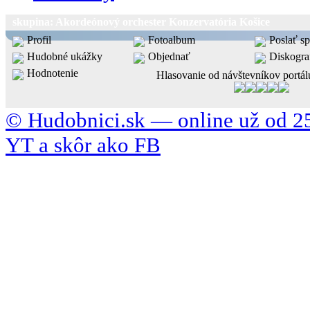
skupina: Akordeónový orchester Konzervatória Košice
Profil
Fotoalbum
Poslať s
Hudobné ukážky
Objednať
Diskogra
Hodnotenie
Hlasovanie od návštevníkov portál
© Hudobnici.sk — online už od 25
YT a skôr ako FB