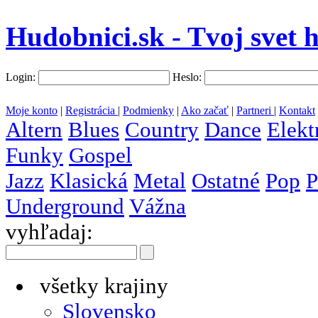
Hudobnici.sk - Tvoj svet 
Login:
Heslo:
Moje konto
|
Registrácia
|
Podmienky
|
Ako začať
|
Partneri
|
Kontakt
Altern
Blues
Country
Dance
Elekt
Funky
Gospel
Jazz
Klasická
Metal
Ostatné
Pop
P
Underground
Vážna
vyhľadaj:
všetky krajiny
Slovensko