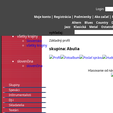
Login:
Moje konto
|
Registrácia
|
Podmienky
|
Ako začať
|
Altern
Blues
Country
Jazz
Klasická
Metal
Ostatn
vyhľadaj:
všetky krajiny
Základný profil
Slovensko
všetky krajiny
skupina: Abulia
Profil
Fotoalbum
Poslať správu
Hud
slovenčina
slovenčina
Hlasovanie od náv
Skupiny
Speváci
Inštrumentalisti
DJ-i
Skladatelia
Textári