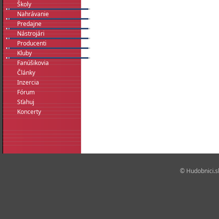
Školy
Nahrávanie
Predajne
Nástrojári
Producenti
Kluby
Fanúšikovia
Články
Inzercia
Fórum
Sťahuj
Koncerty
© Hudobnici.sk