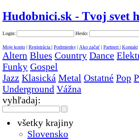
Hudobnici.sk - Tvoj svet 
Login:
Heslo:
Moje konto
|
Registrácia
|
Podmienky
|
Ako začať
|
Partneri
|
Kontakt
Altern
Blues
Country
Dance
Elekt
Funky
Gospel
Jazz
Klasická
Metal
Ostatné
Pop
P
Underground
Vážna
vyhľadaj:
všetky krajiny
Slovensko