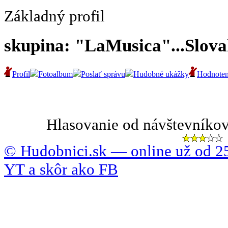
Základný profil
skupina: "LaMusica"...Slovak
Profil
Fotoalbum
Poslať správu
Hudobné ukážky
Hodnoten
Hlasovanie od návštevníkov
© Hudobnici.sk — online už od 25
YT a skôr ako FB