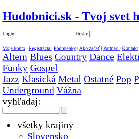
Hudobnici.sk - Tvoj svet 
Login:
Heslo:
Moje konto
|
Registrácia
|
Podmienky
|
Ako začať
|
Partneri
|
Kontakt
Altern
Blues
Country
Dance
Elekt
Funky
Gospel
Jazz
Klasická
Metal
Ostatné
Pop
P
Underground
Vážna
vyhľadaj:
všetky krajiny
Slovensko