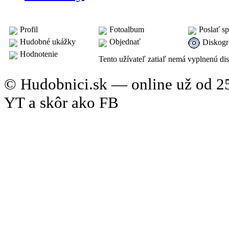
skladateľ: Marián (Maroš) Oravec
Profil
Fotoalbum
Poslať s
Hudobné ukážky
Objednať
Diskogr
Hodnotenie
Diskografia
Tento užívateľ zatiaľ nemá vyplnenú dis
© Hudobnici.sk — online už od 25
YT a skôr ako FB