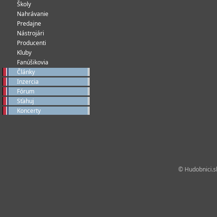
Školy
Nahrávanie
Predajne
Nástrojári
Producenti
Kluby
Fanúšikovia
Články
Inzercia
Fórum
Sťahuj
Koncerty
© Hudobnici.sk