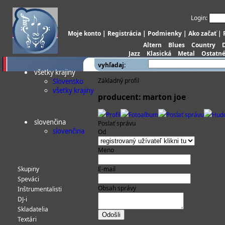
Login:
Moje konto
|
Registrácia
|
Podmienky
|
Ako začať
|
Altern
Blues
Country
Jazz
Klasická
Metal
Ostatn
vyhľadaj:
všetky krajiny
Základný profil
Slovensko
všetky krajiny
producent: marton joe
Profil
Fotoalbum
Poslať správu
Hud
slovenčina
Poslať správu
slovenčina
Od
Meno
Skupiny
E-mail
Speváci
Obsah správy
Inštrumentalisti
DJ-i
Skladatelia
Textári