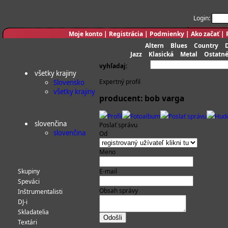
Login:
Moje konto
|
Registrácia
|
Podmienky
|
Ako začať
|
Altern
Blues
Country
Jazz
Klasická
Metal
Ostatn
vyhľadaj:
všetky krajiny
Expertný profil
Slovensko
všetky krajiny
producent: bob varga
Profil
Fotoalbum
Poslať správu
Hud
slovenčina
Poslať správu
slovenčina
Od
Meno
Skupiny
E-mail
Speváci
Obsah správy
Inštrumentalisti
DJ-i
Skladatelia
Textári