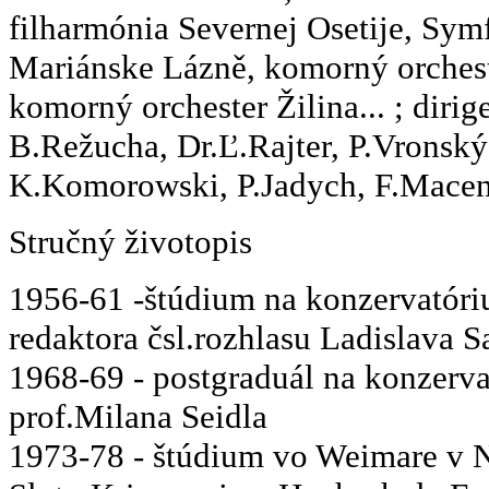
filharmónia Severnej Osetije, Sym
Mariánske Lázně, komorný orchest
komorný orchester Žilina... ; diri
B.Režucha, Dr.Ľ.Rajter, P.Vronsk
K.Komorowski, P.Jadych, F.Macena
Stručný životopis
1956-61 -štúdium na konzervatóriu
redaktora čsl.rozhlasu Ladislava S
1968-69 - postgraduál na konzervat
prof.Milana Seidla
1973-78 - štúdium vo Weimare v 