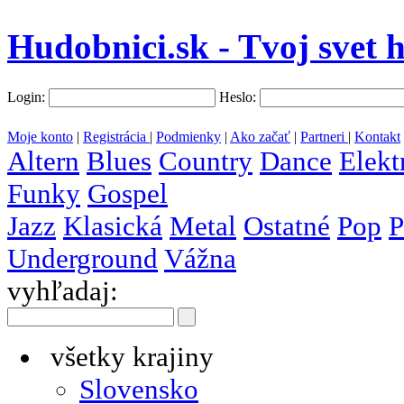
Hudobnici.sk - Tvoj svet 
Login:
Heslo:
Moje konto
|
Registrácia
|
Podmienky
|
Ako začať
|
Partneri
|
Kontakt
Altern
Blues
Country
Dance
Elekt
Funky
Gospel
Jazz
Klasická
Metal
Ostatné
Pop
P
Underground
Vážna
vyhľadaj:
všetky krajiny
Slovensko