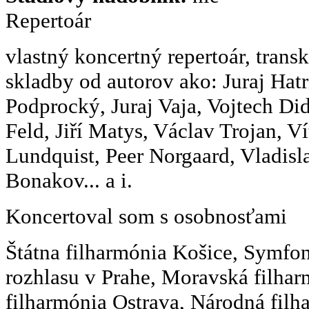
Repertoár
vlastný koncertný repertoár, transkr
skladby od autorov ako: Juraj Hatr
Podprocký, Juraj Vaja, Vojtech Did
Feld, Jiří Matys, Václav Trojan, V
Lundquist, Peer Norgaard, Vladisl
Bonakov... a i.
Koncertoval som s osobnosťami
Štátna filharmónia Košice, Symfon
rozhlasu v Prahe, Moravská filha
filharmónia Ostrava, Národná filh