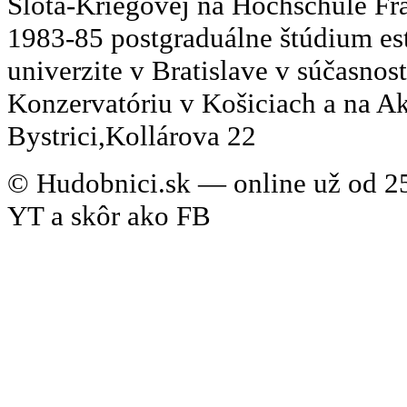
Slota-Kriegovej na Hochschule Fr
1983-85 postgraduálne štúdium e
univerzite v Bratislave v súčasnos
Konzervatóriu v Košiciach a na A
Bystrici,Kollárova 22
© Hudobnici.sk — online už od 25
YT a skôr ako FB