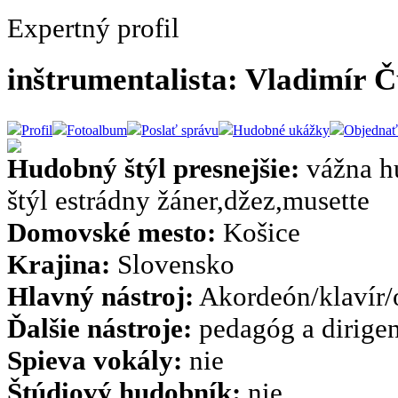
Expertný profil
inštrumentalista: Vladimír 
Profil
Fotoalbum
Poslať správu
Hudobné ukážky
Objednať
Hudobný štýl presnejšie:
vážna hu
štýl estrádny žáner,džez,musette
Domovské mesto:
Košice
Krajina:
Slovensko
Hlavný nástroj:
Akordeón/klavír/
Ďalšie nástroje:
pedagóg a dirigen
Spieva vokály:
nie
Štúdiový hudobník:
nie