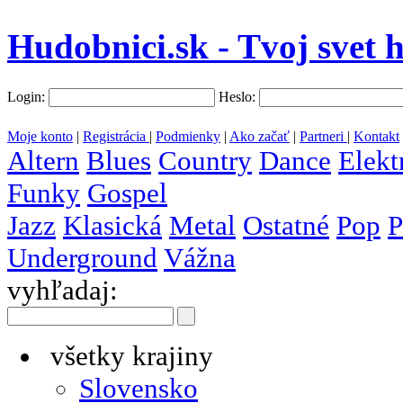
Hudobnici.sk - Tvoj svet 
Login:
Heslo:
Moje konto
|
Registrácia
|
Podmienky
|
Ako začať
|
Partneri
|
Kontakt
Altern
Blues
Country
Dance
Elekt
Funky
Gospel
Jazz
Klasická
Metal
Ostatné
Pop
P
Underground
Vážna
vyhľadaj:
všetky krajiny
Slovensko