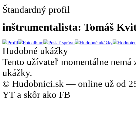
Štandardný profil
inštrumentalista: Tomáš Kvi
Profil
Fotoalbum
Poslať správu
Hudobné ukážky
Hodnoten
Hudobné ukážky
Tento užívateľ momentálne nemá 
ukážky.
© Hudobnici.sk — online už od 25
YT a skôr ako FB