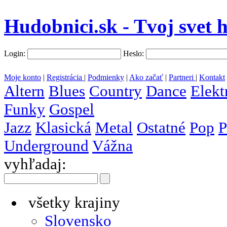
Hudobnici.sk - Tvoj svet 
Login:
Heslo:
Moje konto
|
Registrácia
|
Podmienky
|
Ako začať
|
Partneri
|
Kontakt
Altern
Blues
Country
Dance
Elekt
Funky
Gospel
Jazz
Klasická
Metal
Ostatné
Pop
P
Underground
Vážna
vyhľadaj:
všetky krajiny
Slovensko