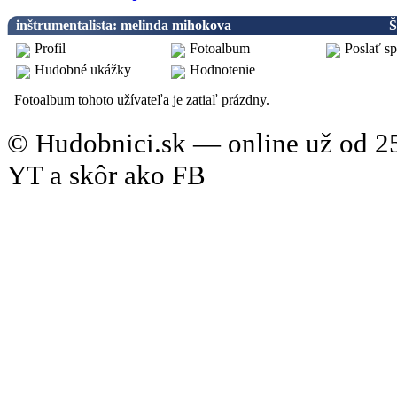
inštrumentalista: melinda mihokova
Š
Profil
Fotoalbum
Poslať s
Hudobné ukážky
Hodnotenie
Fotoalbum
Fotoalbum tohoto užívateľa je zatiaľ prázdny.
© Hudobnici.sk — online už od 25
YT a skôr ako FB