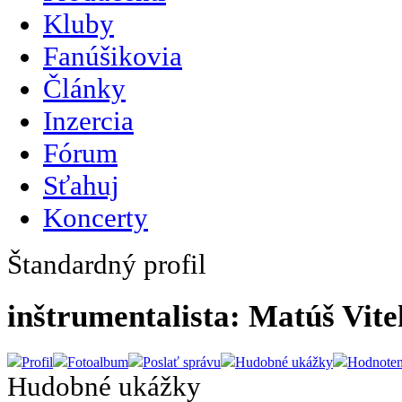
Kluby
Fanúšikovia
Články
Inzercia
Fórum
Sťahuj
Koncerty
Štandardný profil
inštrumentalista: Matúš Vite
Profil
Fotoalbum
Poslať správu
Hudobné ukážky
Hodnoten
Hudobné ukážky