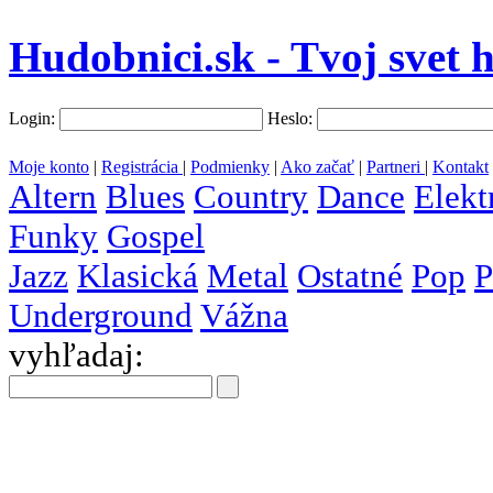
Hudobnici.sk - Tvoj svet 
Login:
Heslo:
Moje konto
|
Registrácia
|
Podmienky
|
Ako začať
|
Partneri
|
Kontakt
Altern
Blues
Country
Dance
Elekt
Funky
Gospel
Jazz
Klasická
Metal
Ostatné
Pop
P
Underground
Vážna
vyhľadaj:
všetky
krajiny