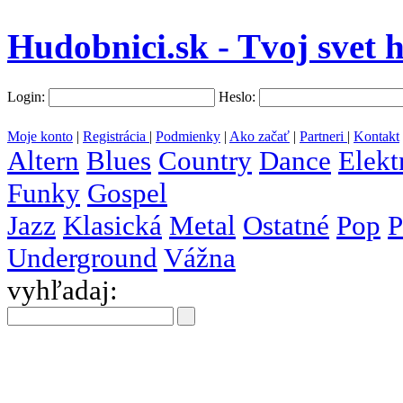
Hudobnici.sk - Tvoj svet 
Login:
Heslo:
Moje konto
|
Registrácia
|
Podmienky
|
Ako začať
|
Partneri
|
Kontakt
Altern
Blues
Country
Dance
Elekt
Funky
Gospel
Jazz
Klasická
Metal
Ostatné
Pop
P
Underground
Vážna
vyhľadaj:
všetky
krajiny