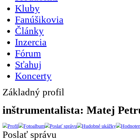
Kluby
Fanúšikovia
Články
Inzercia
Fórum
Sťahuj
Koncerty
Základný profil
inštrumentalista: Matej Petr
Profil
Fotoalbum
Poslať správu
Hudobné ukážky
Hodnoten
Poslať správu