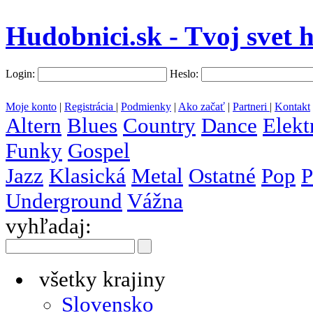
Hudobnici.sk - Tvoj svet 
Login:
Heslo:
Moje konto
|
Registrácia
|
Podmienky
|
Ako začať
|
Partneri
|
Kontakt
Altern
Blues
Country
Dance
Elekt
Funky
Gospel
Jazz
Klasická
Metal
Ostatné
Pop
P
Underground
Vážna
vyhľadaj:
všetky krajiny
Slovensko