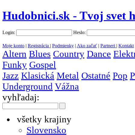
Hudobnici.sk - Tvoj svet 
Login:
Heslo:
Moje konto
|
Registrácia
|
Podmienky
|
Ako začať
|
Partneri
|
Kontakt
Altern
Blues
Country
Dance
Elekt
Funky
Gospel
Jazz
Klasická
Metal
Ostatné
Pop
P
Underground
Vážna
vyhľadaj:
všetky krajiny
Slovensko