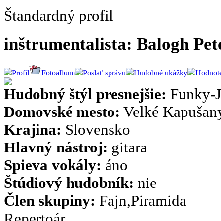
Štandardný profil
inštrumentalista: Balogh Pet
Profil
Fotoalbum
Poslať správu
Hudobné ukážky
Hodnote
Hudobný štýl presnejšie:
Funky-J
Domovské mesto:
Velké Kapušan
Krajina:
Slovensko
Hlavný nástroj:
gitara
Spieva vokály:
áno
Štúdiový hudobník:
nie
Člen skupiny:
Fajn,Piramida
Repertoár