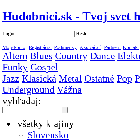
Hudobnici.sk - Tvoj svet 
Login:
Heslo:
Moje konto
|
Registrácia
|
Podmienky
|
Ako začať
|
Partneri
|
Kontakt
Altern
Blues
Country
Dance
Elekt
Funky
Gospel
Jazz
Klasická
Metal
Ostatné
Pop
P
Underground
Vážna
vyhľadaj:
všetky krajiny
Slovensko