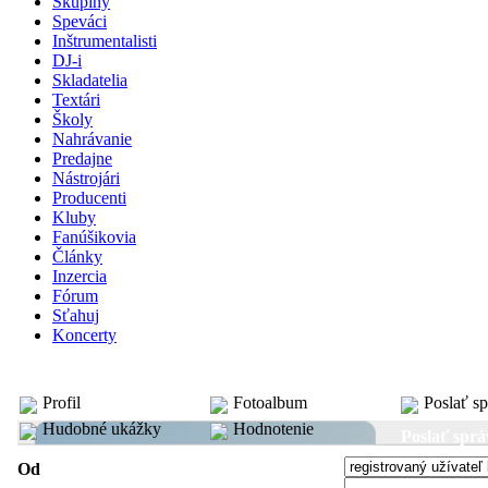
Skupiny
Speváci
Inštrumentalisti
DJ-i
Skladatelia
Textári
Školy
Nahrávanie
Predajne
Nástrojári
Producenti
Kluby
Fanúšikovia
Články
Inzercia
Fórum
Sťahuj
Koncerty
inštrumentalista: Adrian Blatnicky
Profil
Fotoalbum
Poslať s
Hudobné ukážky
Hodnotenie
Poslať spr
Od