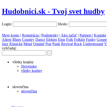
Hudobnici.sk - Tvoj svet hudby
Login:
Heslo:
Moje konto
|
Registrácia
|
Podmienky
|
Ako začať
|
Partneri
|
Kontakt
Altern
Blues
Country
Dance
Elektro
Etno
Folk
Folklór
Funky
Gospe
Jazz
Klasická
Metal
Ostatné
Pop
Punk
Revival
Rock
Underground
V
vyhľadaj:
všetky krajiny
Slovensko
všetky krajiny
slovenčina
slovenčina