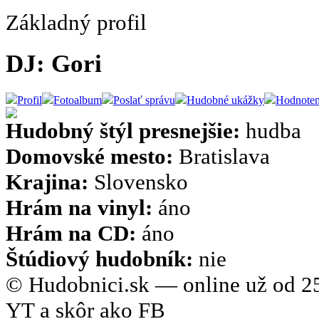
Základný profil
DJ: Gori
Profil
Fotoalbum
Poslať správu
Hudobné ukážky
Hodnoten
Hudobný štýl presnejšie:
hudba
Domovské mesto:
Bratislava
Krajina:
Slovensko
Hrám na vinyl:
áno
Hrám na CD:
áno
Štúdiový hudobník:
nie
© Hudobnici.sk — online už od 25
YT a skôr ako FB