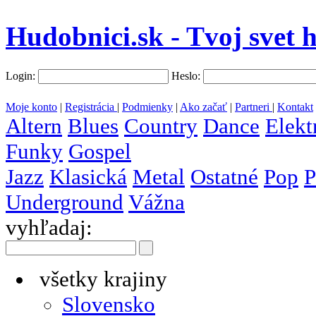
Hudobnici.sk - Tvoj svet 
Login:
Heslo:
Moje konto
|
Registrácia
|
Podmienky
|
Ako začať
|
Partneri
|
Kontakt
Altern
Blues
Country
Dance
Elekt
Funky
Gospel
Jazz
Klasická
Metal
Ostatné
Pop
P
Underground
Vážna
vyhľadaj:
všetky krajiny
Slovensko