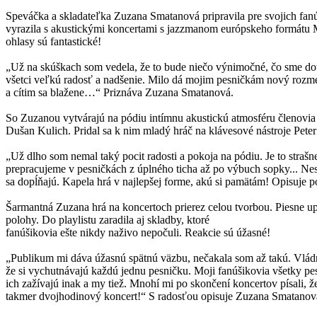
Speváčka a skladateľka Zuzana Smatanová pripravila pre svojich fa
vyrazila s akustickými koncertami s jazzmanom európskeho formátu 
ohlasy sú fantastické!
„Už na skúškach som vedela, že to bude niečo výnimočné, čo sme dot
všetci veľkú radosť a nadšenie. Milo dá mojim pesničkám nový rozme
a cítim sa blažene…“ Priznáva Zuzana Smatanová.
So Zuzanou vytvárajú na pódiu intímnu akustickú atmosféru členovi
Dušan Kulich. Pridal sa k nim mladý hráč na klávesové nástroje Pete
„Už dlho som nemal taký pocit radosti a pokoja na pódiu. Je to straš
prepracujeme v pesničkách z úplného ticha až po výbuch sopky... Ne
sa dopĺňajú. Kapela hrá v najlepšej forme, akú si pamätám! Opisuje p
Šarmantná Zuzana hrá na koncertoch prierez celou tvorbou. Piesne u
polohy. Do playlistu zaradila aj skladby, ktoré
fanúšikovia ešte nikdy naživo nepočuli. Reakcie sú úžasné!
„Publikum mi dáva úžasnú spätnú väzbu, nečakala som až takú. Vlád
že si vychutnávajú každú jednu pesničku. Moji fanúšikovia všetky p
ich zažívajú inak a my tiež. Mnohí mi po skončení koncertov písali, že 
takmer dvojhodinový koncert!“ S radosťou opisuje Zuzana Smatanov