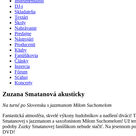
Inštrumentalisti
DJ-i
Skladatelia
Textári
Školy
Nahrávanie
Predajne
Nástrojári
Producenti
Kluby
Fanúšikovia
Články
Inzercia
Fórum
Sťahuj
Koncerty
Zuzana Smatanová akusticky
Na turné po Slovensku s jazzmanom Milom Suchomelom
Fantastická atmosféra, skvelé výkony hudobníkov a nadšení diváci! T
Smatanovej s jazzmanom a saxofonistom Milom Suchomelom! Už teraz
podoby Zuzky Smatanovej fanúšikom nebude stačiť. Na jesennom po
DVD!