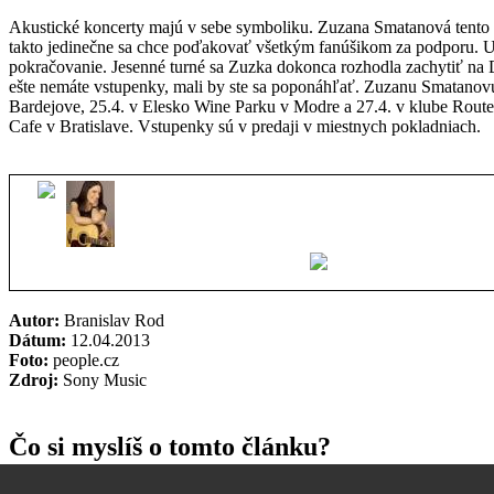
Akustické koncerty majú v sebe symboliku. Zuzana Smatanová tento 
takto jedinečne sa chce poďakovať všetkým fanúšikom za podporu. Už
pokračovanie. Jesenné turné sa Zuzka dokonca rozhodla zachytiť na 
ešte nemáte vstupenky, mali by ste sa poponáhľať. Zuzanu Smatanovú 
Bardejove, 25.4. v Elesko Wine Parku v Modre a 27.4. v klube Rout
Cafe v Bratislave. Vstupenky sú v predaji v miestnych pokladniach.
Autor:
Branislav Rod
Dátum:
12.04.2013
Foto:
people.cz
Zdroj:
Sony Music
Čo si myslíš o tomto článku?
Ak chceš pridať svoj komentár, tak sa
prihlás
. Ak ešte u nás nie si za