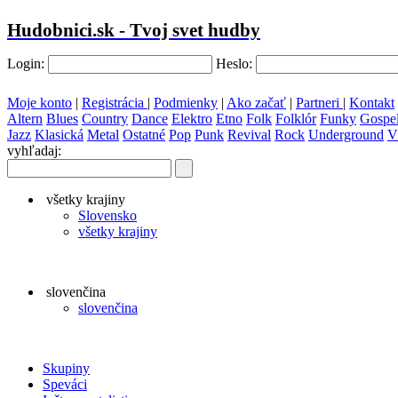
Hudobnici.sk - Tvoj svet hudby
Login:
Heslo:
Moje konto
|
Registrácia
|
Podmienky
|
Ako začať
|
Partneri
|
Kontakt
Altern
Blues
Country
Dance
Elektro
Etno
Folk
Folklór
Funky
Gospe
Jazz
Klasická
Metal
Ostatné
Pop
Punk
Revival
Rock
Underground
V
vyhľadaj:
všetky krajiny
Slovensko
všetky krajiny
slovenčina
slovenčina
Skupiny
Speváci