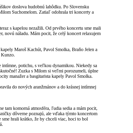
núšikov doslova hudobnú lahôdku. Po Slovensku
Milom Suchomelom. Zatiaľ odohrala tri koncerty a
eraz s kapelou nezažili. Od prvého koncertu sme mali
r, novú náladu. Mám pocit, že celý koncert relaxujem
a kapely Maroš Kachút, Pavol Smolka, Braňo Jelen a
r Kunzo.
ne intímne, potichu, s veľkou dynamikou. Niekedy sa
skutočné! Zuzka s Milom si veľmi porozumeli, úplne
ocity manažer a basgitarista kapely Pavol Smolka.
pravila do nových aranžmánov a do krásnej intímnej
ne tam komorná atmosféra, ľudia sedia a mám pocit,
esničky dôverne poznajú, ale vďaka týmto koncertom
sme hrali krátko, že by chceli viac, hoci to bol
á.