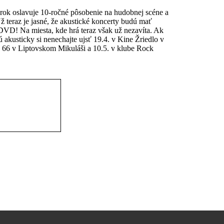
rok oslavuje 10-ročné pôsobenie na hudobnej scéne a
 teraz je jasné, že akustické koncerty budú mať
DVD! Na miesta, kde hrá teraz však už nezavíta. Ak
akusticky si nenechajte ujsť 19.4. v Kine Žriedlo v
e 66 v Liptovskom Mikuláši a 10.5. v klube Rock
registrovaný, tak sa
zaregistruj
.