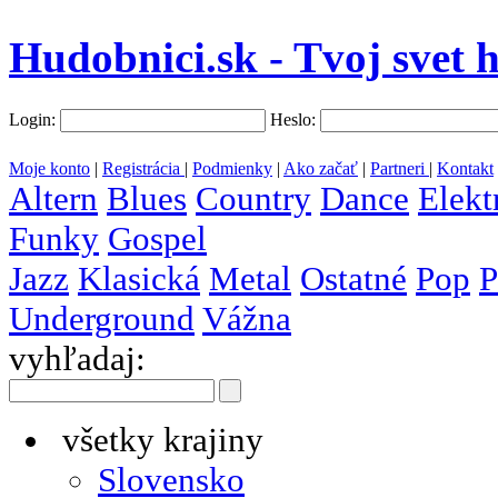
Hudobnici.sk - Tvoj svet 
Login:
Heslo:
Moje konto
|
Registrácia
|
Podmienky
|
Ako začať
|
Partneri
|
Kontakt
Altern
Blues
Country
Dance
Elekt
Funky
Gospel
Jazz
Klasická
Metal
Ostatné
Pop
P
Underground
Vážna
vyhľadaj:
všetky krajiny
Slovensko