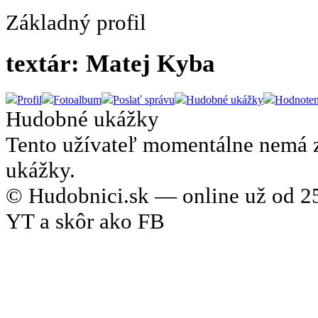
Základný profil
textár: Matej Kyba
Profil
Fotoalbum
Poslať správu
Hudobné ukážky
Hodnoten
Hudobné ukážky
Tento užívateľ momentálne nemá 
ukážky.
© Hudobnici.sk — online už od 25
YT a skôr ako FB