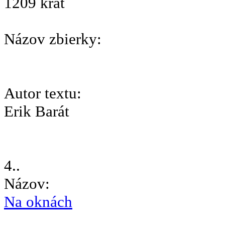
1209 krát
Názov zbierky:
Autor textu:
Erik Barát
4..
Názov:
Na oknách