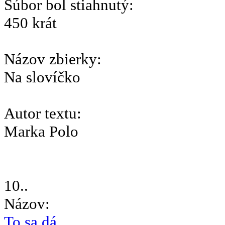
Súbor bol stiahnutý:
450 krát
Názov zbierky:
Na slovíčko
Autor textu:
Marka Polo
10..
Názov:
To sa dá