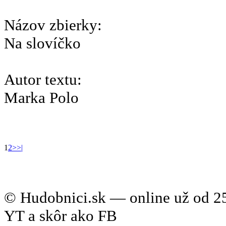
Názov zbierky:
Na slovíčko
Autor textu:
Marka Polo
1
2
>
>|
© Hudobnici.sk — online už od 25
YT a skôr ako FB