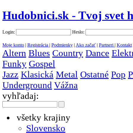
Hudobnici.sk - Tvoj svet 
Login:
Heslo:
Moje konto
|
Registrácia
|
Podmienky
|
Ako začať
|
Partneri
|
Kontakt
Altern
Blues
Country
Dance
Elekt
Funky
Gospel
Jazz
Klasická
Metal
Ostatné
Pop
P
Underground
Vážna
vyhľadaj:
všetky krajiny
Slovensko