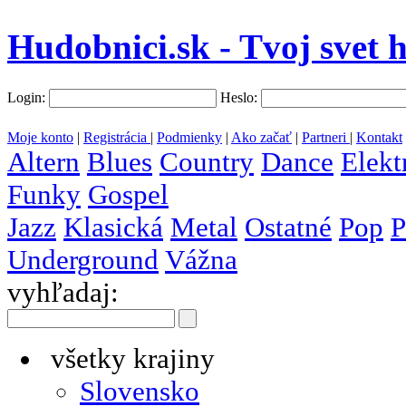
Hudobnici.sk - Tvoj svet 
Login:
Heslo:
Moje konto
|
Registrácia
|
Podmienky
|
Ako začať
|
Partneri
|
Kontakt
Altern
Blues
Country
Dance
Elekt
Funky
Gospel
Jazz
Klasická
Metal
Ostatné
Pop
P
Underground
Vážna
vyhľadaj:
všetky krajiny
Slovensko