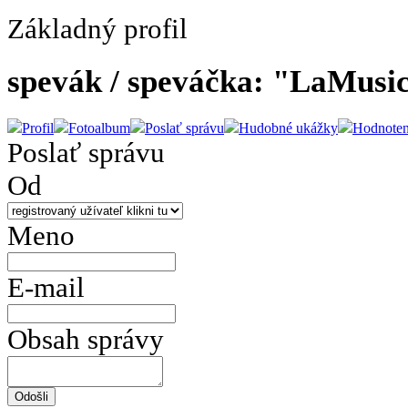
Základný profil
spevák / speváčka: "LaMusica
Profil
Fotoalbum
Poslať správu
Hudobné ukážky
Hodnoten
Poslať správu
Od
Meno
E-mail
Obsah správy