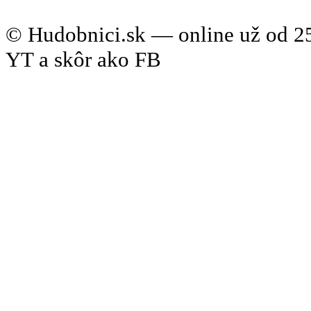
© Hudobnici.sk — online už od 25
YT a skôr ako FB