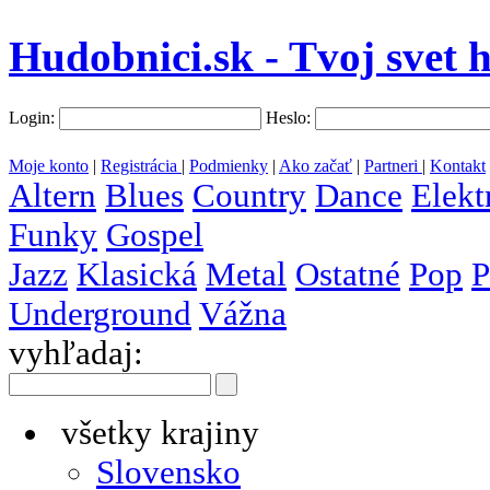
Hudobnici.sk - Tvoj svet 
Login:
Heslo:
Moje konto
|
Registrácia
|
Podmienky
|
Ako začať
|
Partneri
|
Kontakt
Altern
Blues
Country
Dance
Elekt
Funky
Gospel
Jazz
Klasická
Metal
Ostatné
Pop
P
Underground
Vážna
vyhľadaj:
všetky krajiny
Slovensko