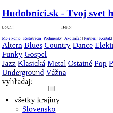
Hudobnici.sk - Tvoj svet 
Login:
Heslo:
Moje konto
|
Registrácia
|
Podmienky
|
Ako začať
|
Partneri
|
Kontakt
Altern
Blues
Country
Dance
Elekt
Funky
Gospel
Jazz
Klasická
Metal
Ostatné
Pop
P
Underground
Vážna
vyhľadaj:
všetky krajiny
Slovensko