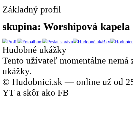
Základný profil
skupina: Worshipová kapela
Profil
Fotoalbum
Poslať správu
Hudobné ukážky
Hodnoten
Hudobné ukážky
Tento užívateľ momentálne nemá 
ukážky.
© Hudobnici.sk — online už od 25
YT a skôr ako FB